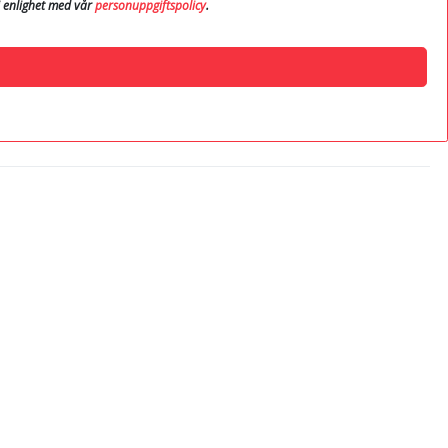
i enlighet med vår
personuppgiftspolicy
.